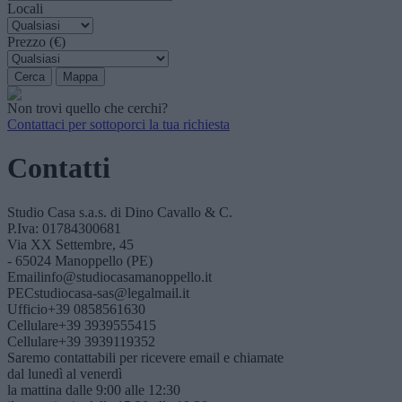
Locali
Prezzo (€)
Non trovi quello che cerchi?
Contattaci per sottoporci la tua richiesta
Contatti
Studio Casa s.a.s. di Dino Cavallo & C.
P.Iva: 01784300681
Via XX Settembre, 45
- 65024 Manoppello (PE)
Email
info@studiocasamanoppello.it
PEC
studiocasa-sas@legalmail.it
Ufficio
+39 0858561630
Cellulare
+39 3939555415
Cellulare
+39 3939119352
Saremo contattabili per ricevere email e chiamate
dal lunedì al venerdì
la mattina dalle 9:00 alle 12:30