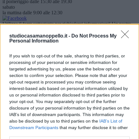
il pomeriggio dalle 15:30 alle 19:30
sabato
la mattina dalle 9:00 alle 12:30
Utilizza il form sottostante per richiederci informazioni! Un nostro
operatore ti conttatterà appena possibile.
Nominativo
studiocasamanoppello.it -
Do Not Process My
Personal Information
Email
If you wish to opt-out of the sale, sharing to third parties, or
Telefono
processing of your personal or sensitive information for
targeted advertising by us, please use the below opt-out
Oggetto
section to confirm your selection. Please note that after your
opt-out request is processed you may continue seeing
Testo
interest-based ads based on personal information utilized by
us or personal information disclosed to third parties prior to
Dichiaro di aver accettato le condizioni indicate nella
normativa
your opt-out. You may separately opt-out of the further
sulla privacy
.
disclosure of your personal information by third parties on the
Accetto
IAB’s list of downstream participants. This information may
Presto specifico consenso opzionale al trattamento dei miei dati
also be disclosed by us to third parties on the
IAB’s List of
personali per le finalità di marketing diretto.
Downstream Participants
that may further disclose it to other
Accetto
third parties.
Rifiuto